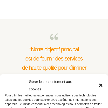
“Notre objectif principal
est de fournir des services
de haute qualité pour éliminer
les germes, les bactéries, les virus,
Gérer le consentement aux
les infestations de rongeurs et
cookies
d'insectes envahissants.
Pour offrir les meilleures expériences, nous utilisons des technologies
telles que les cookies pour stocker et/ou accéder aux informations des
Nous sommes dédiés à la protection de la
appareils. Le fait de consentir à ces technologies nous permettra de traiter