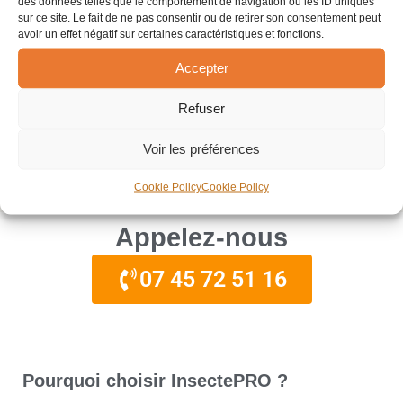
des données telles que le comportement de navigation ou les ID uniques
santé publique et
sur ce site. Le fait de ne pas consentir ou de retirer son consentement peut
avoir un effet négatif sur certaines caractéristiques et fonctions.
à la santé d'environnement
Accepter
sains et sûrs pour nos clients .”
Refuser
Frédéric Reignier
Voir les préférences
Dirigeant InsectePRO
Cookie Policy
Cookie Policy
Appelez-nous
07 45 72 51 16
Pourquoi choisir InsectePRO ?