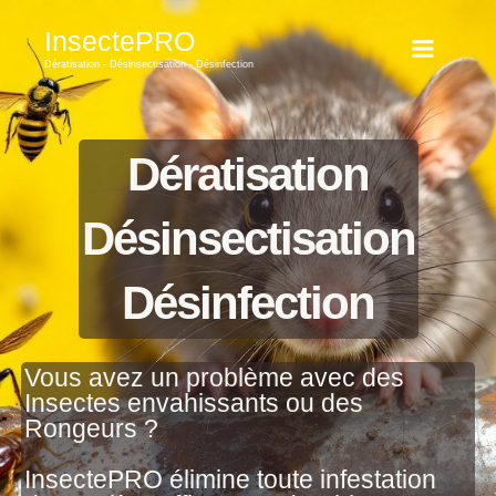
Aller
InsectePRO
au
Dératisation - Désinsectisation - Désinfection
contenu
Dératisation
Désinsectisation
Désinfection
Vous avez un problème avec des
Insectes envahissants ou des
Rongeurs ?
InsectePRO élimine toute infestation