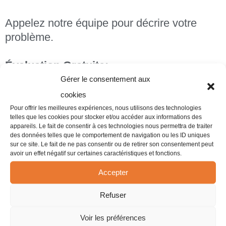
Appelez notre équipe pour décrire votre
problème.
Évaluation Gratuite:
Gérer le consentement aux
Nous organiserons une évaluation gratuite
cookies
de votre situation pour déterminer le meilleur
Pour offrir les meilleures expériences, nous utilisons des technologies
telles que les cookies pour stocker et/ou accéder aux informations des
plan d'action.
appareils. Le fait de consentir à ces technologies nous permettra de traiter
des données telles que le comportement de navigation ou les ID uniques
sur ce site. Le fait de ne pas consentir ou de retirer son consentement peut
Traitement Professionnel:
avoir un effet négatif sur certaines caractéristiques et fonctions.
Accepter
Une fois le plan établi,
InsectePro
intervient
avec des méthodes de pointe pour éliminer
Refuser
les insectes envahissants et les rongeurs.
Voir les préférences