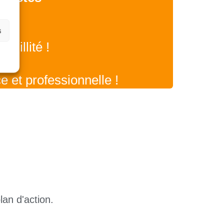
s
quillité !
ce et professionnelle !
lan d'action.