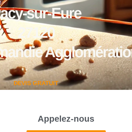
acy-sur-Eure
27120
mandie Agglomératio
DEVIS GRATUIT
Appelez-nous