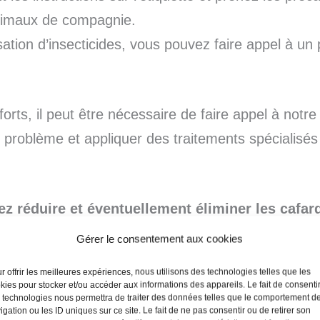
animaux de compagnie.
isation d’insecticides, vous pouvez faire appel à un 
fforts, il peut être nécessaire de faire appel à notr
 problème et appliquer des traitements spécialisés
z réduire et éventuellement éliminer les cafar
onstance dans la propreté et la surveillance ré
Gérer le consentement aux cookies
r offrir les meilleures expériences, nous utilisons des technologies telles que les
kies pour stocker et/ou accéder aux informations des appareils. Le fait de consenti
 technologies nous permettra de traiter des données telles que le comportement d
igation ou les ID uniques sur ce site. Le fait de ne pas consentir ou de retirer son
ous aux prises avec une invasion d'i