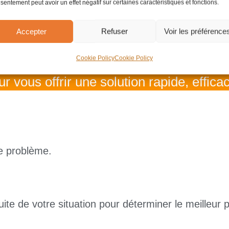
sentement peut avoir un effet négatif sur certaines caractéristiques et fonctions.
ou
de rongeurs ?
Accepter
Refuser
Voir les préférence
z pas ces indésirables gâcher votre tran
Cookie Policy
Cookie Policy
ur vous offrir une solution rapide, effica
re problème.
te de votre situation pour déterminer le meilleur p