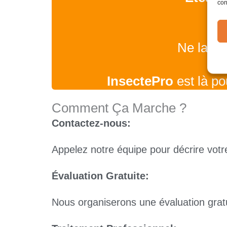
con
Ne laisse
InsectePro
est là po
Comment Ça Marche ?
Contactez-nous:
Appelez notre équipe pour décrire vot
Évaluation Gratuite:
Nous organiserons une évaluation gratui