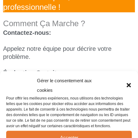
professionnelle !
Comment Ça Marche ?
Contactez-nous:
Appelez notre équipe pour décrire votre
problème.
Évaluation Gratuite:
Gérer le consentement aux
Nous organiserons une évaluation gratuite de
cookies
votre situation pour déterminer le meilleur plan
Pour offrir les meilleures expériences, nous utilisons des technologies
d'action.
telles que les cookies pour stocker et/ou accéder aux informations des
appareils. Le fait de consentir à ces technologies nous permettra de traiter
des données telles que le comportement de navigation ou les ID uniques
Traitement Professionnel:
sur ce site. Le fait de ne pas consentir ou de retirer son consentement peut
avoir un effet négatif sur certaines caractéristiques et fonctions.
Une fois le plan établi,
InsectePro
intervient
Accepter