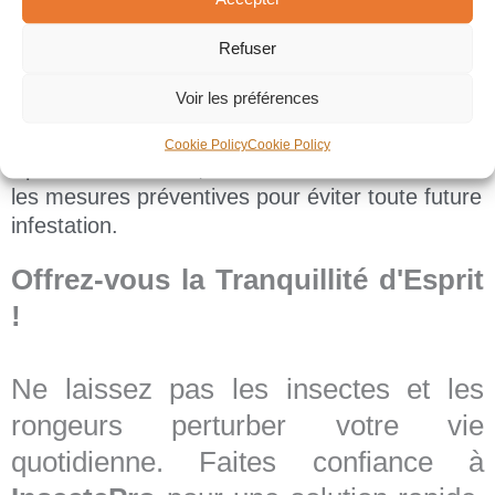
avec des méthodes de pointe pour éliminer les
Refuser
insectes envahissants et les rongeurs.
Voir les préférences
Suivi et Prévention:
Cookie Policy
Cookie Policy
Après l'intervention, nous vous conseillons sur
les mesures préventives pour éviter toute future
infestation.
Offrez-vous la Tranquillité d'Esprit
!
Ne laissez pas les insectes et les
rongeurs perturber votre vie
quotidienne. Faites confiance à